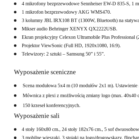
4 mikrofony bezprzewodowe Sennheiser EW-D 835-S, 1 
1 mikrofon bezprzewodowy AKG WMS470.
3 kolumny JBL IRX108 BT (1300W, Bluetooth) na staty
Mikser audio Behringer XENYX QX2222USB.
Ekran projekcyjny Celexon Ultramobile Plus Professional (
Projektor ViewSonic (Full HD, 1920x1080, 16:9).
Telewizory: 2 sztuki – Samsung 50” i 55”.
Wyposażenie sceniczne
Scena modułowa 5x4 m (10 modułów 2x1 m). Ustawienie sc
Mównica z plexi z możliwością zmiany logo (max. 40x40 c
150 krzeseł konferencyjnych.
Wyposażenie sali
4 stoły 160x80 cm., 24 stoły 182x76 cm., 5 sof dwuosobow
3 mobilne wieszaki, 3 stojaki na logo/drogowskazy, flipchar