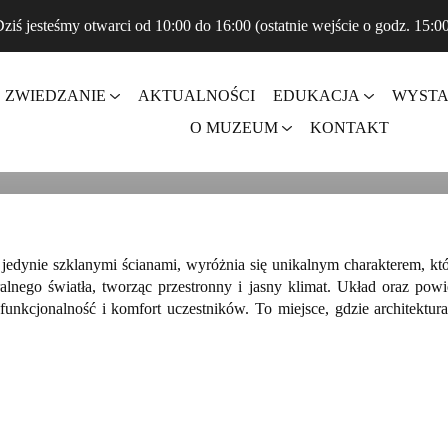
ziś jesteśmy otwarci od 10:00 do 16:00 (ostatnie wejście o godz. 15:0
ZWIEDZANIE
AKTUALNOŚCI
EDUKACJA
WYST
KLONA
O MUZEUM
KONTAKT
 jedynie szklanymi ścianami, wyróżnia się unikalnym charakterem, k
lnego światła, tworząc przestronny i jasny klimat. Układ oraz powi
 funkcjonalność i komfort uczestników. To miejsce, gdzie architek