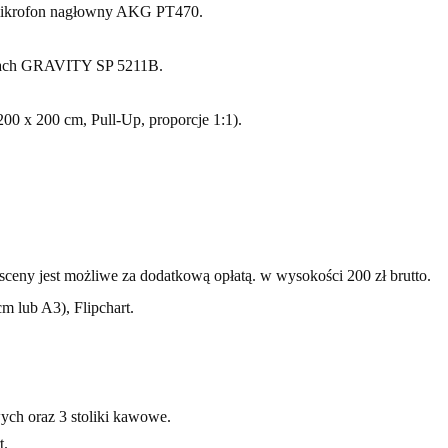
mikrofon nagłowny AKG PT470.
wach GRAVITY SP 5211B.
200 x 200 cm, Pull-Up, proporcje 1:1).
eny jest możliwe za dodatkową opłatą. w wysokości 200 zł brutto.
m lub A3), Flipchart.
ych oraz 3 stoliki kawowe.
t.