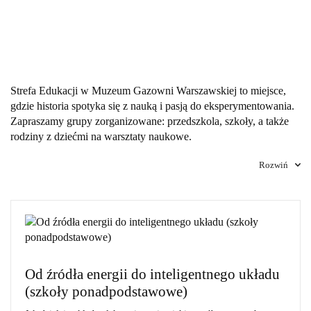
Strefa Edukacji w Muzeum Gazowni Warszawskiej to miejsce,
gdzie historia spotyka się z nauką i pasją do eksperymentowania.
Zapraszamy grupy zorganizowane: przedszkola, szkoły, a także
rodziny z dziećmi na warsztaty naukowe.
Wizyta w naszej Pracowni Edukacyjnej wzbogaci program
Rozwiń
edukacji szkolnej, skupiając się na budowaniu naukowych
kompetencji dzieci poprzez zabawę, wykonywanie ciekawych
doświadczeń i eksperymentów.
Od źródła energii do inteligentnego układu
(szkoły ponadpodstawowe)