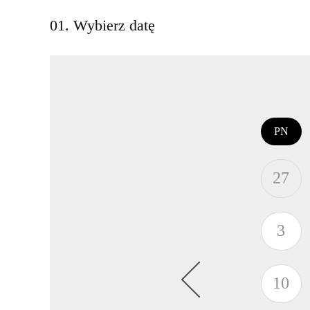
01. Wybierz datę
PN
27
3
10