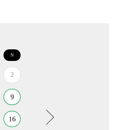
N
2
9
16