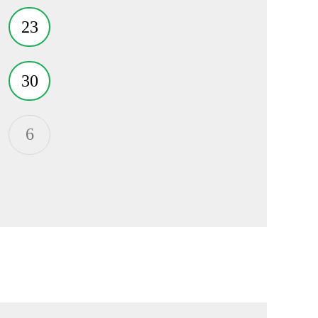
23
30
6