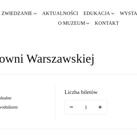
ZWIEDZANIE
AKTUALNOŚCI
EDUKACJA
WYST
O MUZEUM
KONTAKT
wni Warszawskiej
Liczba biletów
dualne
ewodnikiem