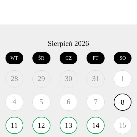
Sierpień 2026
WT
ŚR
CZ
PT
SO
28
29
30
31
1
4
5
6
7
8
15
11
12
13
14