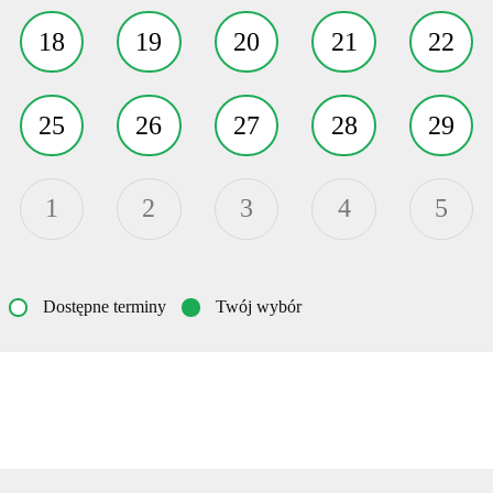
18
19
20
21
22
25
26
27
28
29
1
2
3
4
5
Dostępne terminy
Twój wybór