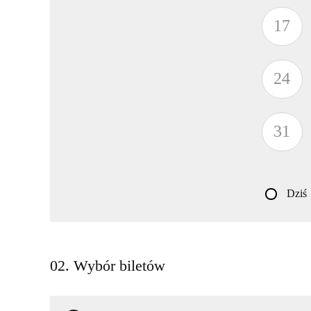
17
24
31
Dziś
02. Wybór biletów