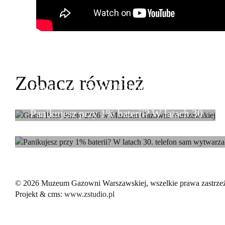
Zobacz również
Grand Press Photo 2026 w Muzeum
Gazowni Warszawskiej
Panikujesz przy 1% baterii? W latach 30.
telefon sam wytwarzał prąd.
© 2026 Muzeum Gazowni Warszawskiej, wszelkie prawa zastrze
Projekt & cms:
www.zstudio.pl