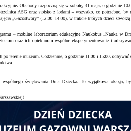
kcyjnie. Obchody rozpoczną się w sobotę, 31 maja, o godzinie 10:0
strzelnica ASG oraz stoisko z lodami – wszystko, co potrzebne, by
ajęcia „Gazostwory” (12:00–14:00), w trakcie których dzieci stworz
programu – mobilne laboratorium edukacyjne Naukobus „Nauka w Dro
dzieciom oraz ich opiekunom wspólne eksperymentowanie i odkrywan
 po terenie muzeum. Codziennie, o godzinie 11:00 i 15:00, odbywać s
nictwa.
 wspólnego świętowania Dnia Dziecka. To wyjątkowa okazja, by 
arszawskiej!