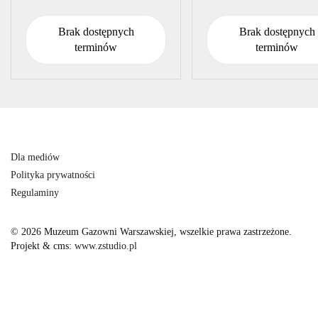
długopisem 3D w ręku zamienicie
poczuć siłę powietrza,
Brak dostępnych
Brak dostępnych
terminów
terminów
Dla mediów
Polityka prywatności
Regulaminy
© 2026 Muzeum Gazowni Warszawskiej, wszelkie prawa zastrzeżone.
Projekt & cms:
www.zstudio.pl